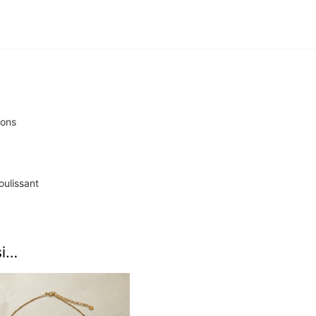
rons
oulissant
si…