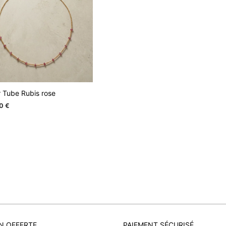
r Tube Rubis rose
00
€
N OFFERTE
PAIEMENT SÉCURISÉ