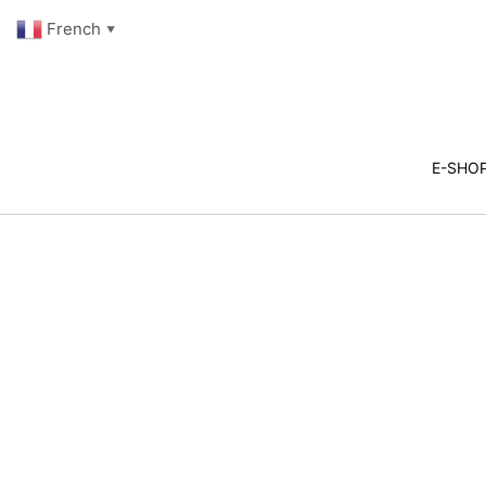
French
▼
E-SHO