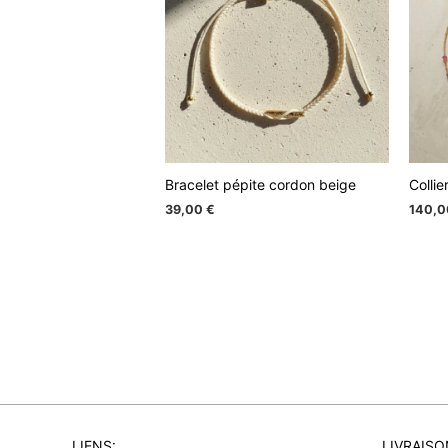
Bracelet pépite cordon beige
Collie
39,00
€
140,
LIENS:
LIVRAISO