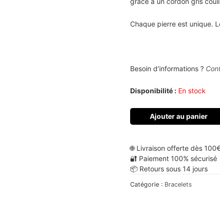
grâce à un cordon gris couli
Chaque pierre est unique. L
Besoin d’informations ?
Con
Disponibilité :
En stock
Ajouter au panier
🌐 Livraison offerte dès 100
🔐 Paiement 100% sécurisé
📦 Retours sous 14 jours
Catégorie :
Bracelets