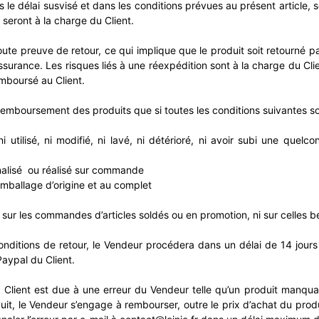
 le délai susvisé et dans les conditions prévues au présent article, 
 seront à la charge du Client.
oute preuve de retour, ce qui implique que le produit soit retourn
surance. Les risques liés à une réexpédition sont à la charge du Cl
remboursé au Client.
remboursement des produits que si toutes les conditions suivantes so
ni utilisé, ni modifié, ni lavé, ni détérioré, ni avoir subi une que
nnalisé ou réalisé sur commande
emballage d’origine et au complet
 sur les commandes d’articles soldés ou en promotion, ni sur celles 
onditions de retour, le Vendeur procédera dans un délai de 14 jou
aypal du Client.
 le Client est due à une erreur du Vendeur telle qu’un produit man
t, le Vendeur s’engage à rembourser, outre le prix d’achat du produi