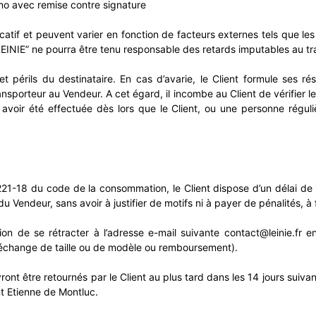
mo avec remise contre signature
icatif et peuvent varier en fonction de facteurs externes tels que le
”LEINIE” ne pourra être tenu responsable des retards imputables au tr
t périls du destinataire. En cas d’avarie, le Client formule ses ré
ansporteur au Vendeur. A cet égard, il incombe au Client de vérifier le 
ée avoir été effectuée dès lors que le Client, ou une personne régul
n
221-18 du code de la consommation, le Client dispose d’un délai de
du Vendeur, sans avoir à justifier de motifs ni à payer de pénalités,
ion de se rétracter à l’adresse e-mail suivante contact@leinie.fr 
(échange de taille ou de modèle ou remboursement).
ont être retournés par le Client au plus tard dans les 14 jours suivants
nt Etienne de Montluc.