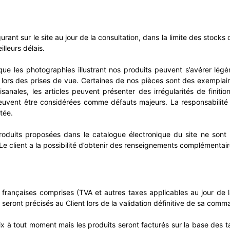
rant sur le site au jour de la consultation, dans la limite des stocks d
illeurs délais.
t que les photographies illustrant nos produits peuvent s’avérer lég
e lors des prises de vue. Certaines de nos pièces sont des exemplair
tisanales, les articles peuvent présenter des irrégularités de finit
peuvent être considérées comme défauts majeurs. La responsabilité
tée.
roduits proposées dans le catalogue électronique du site ne sont
 Le client a la possibilité d’obtenir des renseignements complémentai
es françaises comprises (TVA et autres taxes applicables au jour d
t seront précisés au Client lors de la validation définitive de sa com
rix à tout moment mais les produits seront facturés sur la base des 