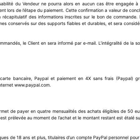
abilité du Vendeur ne pourra alors en aucun cas être engagée à ce
nt lors de l’étape du paiement. Cette confirmation a valeur de conclu
un récapitulatif des informations inscrites sur le bon de commande
es conservés sur des supports fiables et durables, et sera consid
ommandés, le Client en sera informé par e-mail. L’intégralité de la
 carte bancaire, Paypal et paiement en 4X sans frais (Paypal) g
 internet www.paypal.com.
rmet de payer en quatre mensualités des achats éligibles de 50 e
st prélevée au moment de l’achat et le montant restant est étalé su
ues de 18 ans et plus, titulaires d’un compte PayPal personnel pour