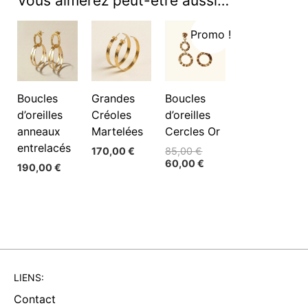
Vous aimerez peut-être aussi…
Promo !
Boucles
Grandes
Boucles
d’oreilles
Créoles
d’oreilles
anneaux
Martelées
Cercles Or
entrelacés
Le
170,00
€
85,00
€
prix
Le
60,00
€
190,00
€
initial
prix
était :
actuel
85,00 €.
est :
60,00 €.
LIENS:
Contact