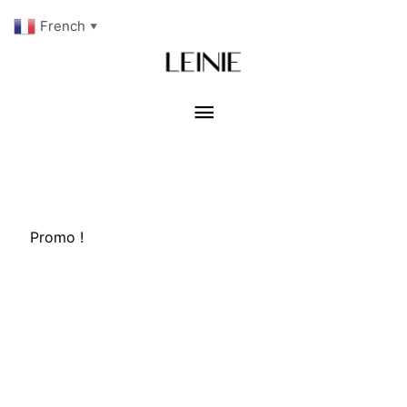
French
▼
Menu
principal
Promo !