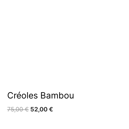
Créoles Bambou
Le
Le
75,00
€
52,00
€
prix
prix
initial
actuel