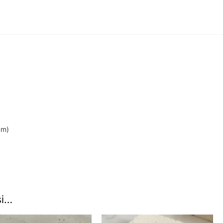
cm)
si…