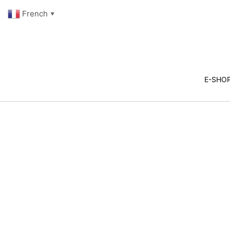
French
▼
E-SHO