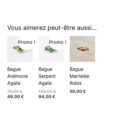
Vous aimerez peut-être aussi…
Promo !
Promo !
Bague
Bague
Bague
Anémone
Serpent
Martelée
Agate
Agate
Rubis
Le
Le
70,00
€
120,00
€
50,00
€
prix
Le
Le
prix
49,00
€
84,00
€
initial
prix
prix
initial
était :
actuel
actuel
était :
70,00 €.
est :
est :
120,00 €.
49,00 €.
84,00 €.