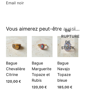
Email noir
Vous aimerez peut-être aussi…
EN
RUPTURE
DE
STOCK
Bague
Bague
Bague
Chevalière
Marguerite
Navajo
Citrine
Topaze et
Topaze
Rubis
bleue
120,00
€
120,00
€
185,00
€